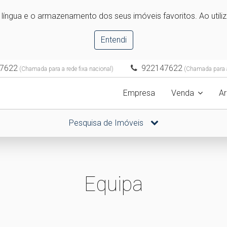
e língua e o armazenamento dos seus imóveis favoritos. Ao utili
Entendi
7622
922147622
(Chamada para a rede fixa nacional)
(Chamada para a
Empresa
Venda
A
Pesquisa de Imóveis
Equipa