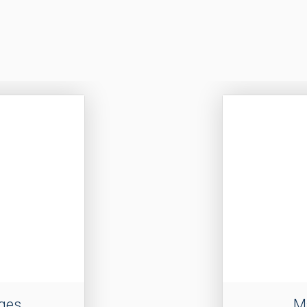
ges
M