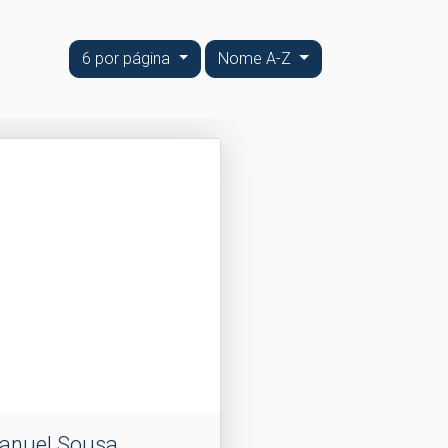
6 por página
Nome A-Z
anuel Sousa