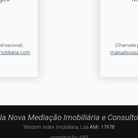
l nacional)
(Chamada p
obiliaria.com
manuelsousa
lla Nova Mediação Imobiliária e Consulto
Wisdom Index Imobiliária, Lda
AMI: 17978
constituição, 693