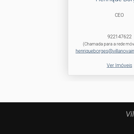
CEO
922147622
(Chamada para a rede móve
henriqueborges@villanovaim
Ver Imóveis
Vi