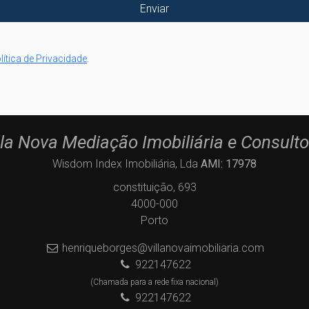
lítica de Privacidade
.
lla Nova Mediação Imobiliária e Consulto
Wisdom Index Imobiliária, Lda
AMI: 17978
constituição, 693
4000-000
Porto
henriqueborges@villanovaimobiliaria.com
922147622
(Chamada para a rede fixa nacional)
922147622